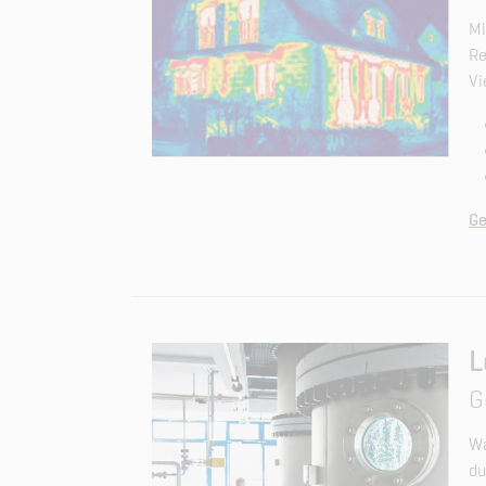
Mi
Re
Vi
Ge
L
G
Wa
du