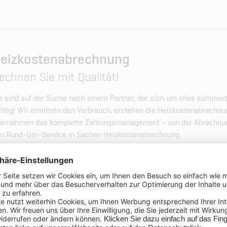
eizkostenabrechnung
echnen Sie mit Qualität!
e sind auf der Suche nach einem Partner, der sich um alles kümmer
chtig! Wir ermitteln den Verbrauch, erstellen die Heizkostenabrechnu
ernehmen das komplette Zahlungsmanagement – von der Abrechnun
n Rund-Um-Service in Sachen Heizkostenabrechnung.
rne setzen wir uns mit Ihnen zusammen und erarbeiten gemeinsam
nergieausweise