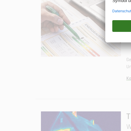
B
Be
si
Ge
Um
Ko
T
W