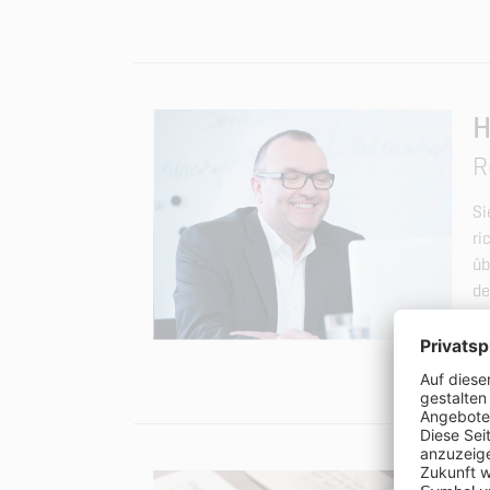
H
R
Si
ri
üb
de
Ge
E