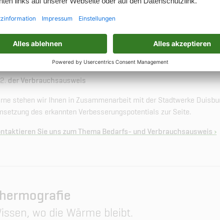
edarfs- und Verbrauchsausweis
reits seit 2007 müssen alle Besitzer von Wohngebäuden in Deutsc
e diese verkaufen oder neu vermieten wollen. Generell existieren z
der Bedarfsausweis
der Verbrauchsausweis
rne stehen wir Ihnen in Zusammenarbeit mit der Stadtwerke Duisbur
setzung des erkannten Verbesserungspotentials zur Seite.
ntaktieren Sie uns zum Thema Bedarfs- und Verbrauchsausweis
hermografie
issen, wo die Wärme bleibt.