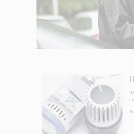
H
De
st
Hy