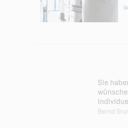
Sp
Sie habe
wünsche
individu
Bernd Grun