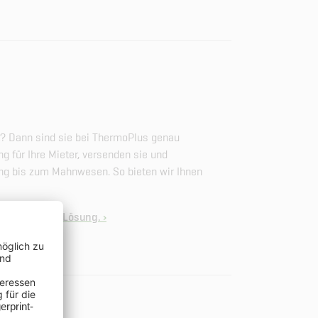
t? Dann sind sie bei ThermoPlus genau
ng für Ihre Mieter, versenden sie und
g bis zum Mahnwesen. So bieten wir Ihnen
 eine ideale Lösung.