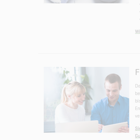
Wi
F
De
be
bi
En
ve
Si
Gu