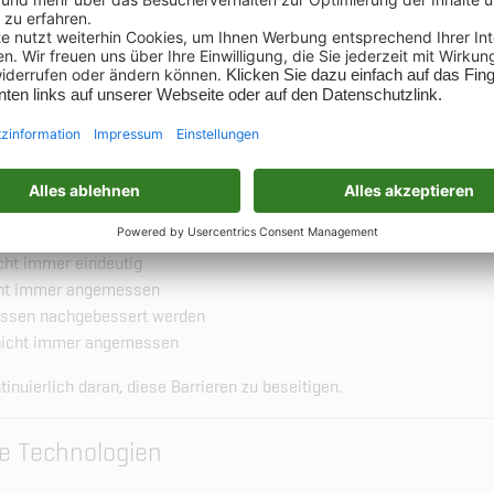
tt ist teilweise barrierefrei. Es werden teilweise die Anforderungen 
formationstechnik-Verordnung 2.0 erfüllt.
eiche sind noch nicht barrierefrei umgesetzt:
 sind zum Teil nicht barrierefrei
rden nicht zusätzlich in Gebärdensprache dargestellt
nd nicht in Leichter Sprache verfügbar
rie (externer Link, PDF, interner Link) ist teilweise nicht erkennbar u
 beschrieben
icht immer eindeutig
icht immer angemessen
ssen nachgebessert werden
e nicht immer angemessen
tinuierlich daran, diese Barrieren zu beseitigen.
e Technologien