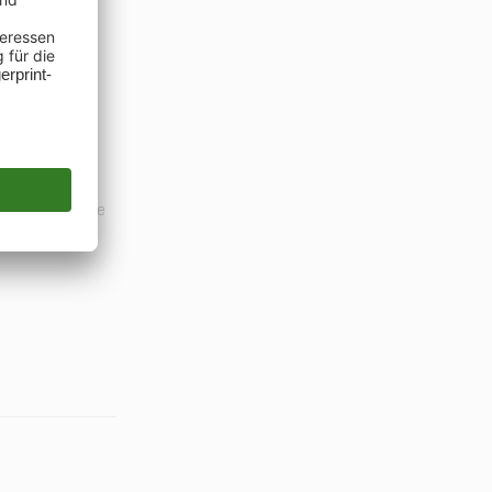
der BITV
nd die Linktexte