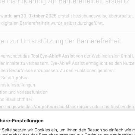
 die Erklärung zur Barrierefreiheit erstellt?
g wurde
am 30. Oktober 2025
erstellt beziehungsweise überarbeitet.
digitalen Barrierefreiheit wurde selbst durchgeführt.
 zur Unterstützung der Barrierefreiheit
 verwendet das
Tool Eye-Able® Assist
von der Web Inclusion GmbH,
der Inhalte zu verbessern. Eye-Able® Assist ermöglicht es den Nutze
uellen Bedürfnisse anzupassen. Zu den Funktionen gehören:
 Schriftgrößen
trasteinstellungen
tion und Vorlesefunktion
d Blaulichtfilter
erkzeuge wie das Vergrößern des Mauszeigers oder das Ausblenden 
alte sind nicht barrierefrei?