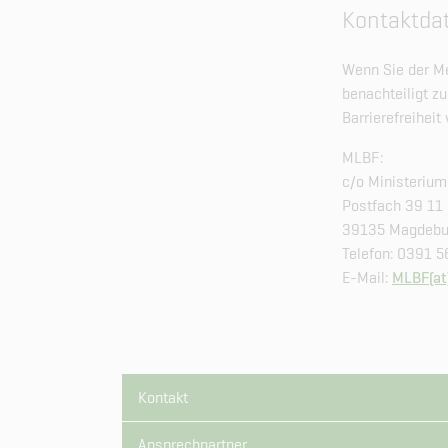
Kontaktdat
Wenn Sie der Me
benachteiligt z
Barrierefreihei
MLBF:
c/o Ministerium
Postfach 39 11
39135 Magdebu
Telefon: 0391 
E-​Mail:
MLBF(at
Kontakt
Ansprechpartner