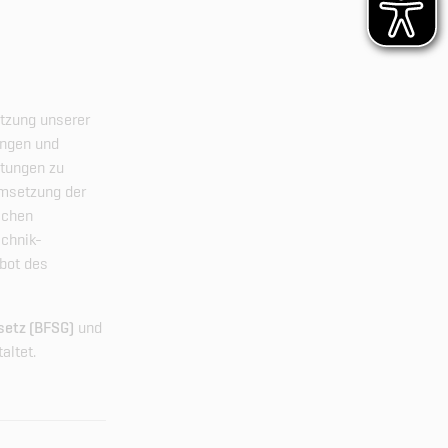
utzung unserer
ungen und
stungen zu
Umsetzung der
schen
echnik-
ebot des
setz (BFSG)
und
altet.