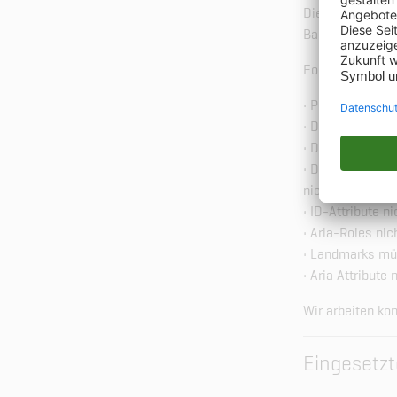
Dieser Webauftri
Barrierefreie-In
Folgende Teilber
• PDF-Dokumente
• Die Inhalte we
• Die Inhalte si
• Die Linkkatego
nicht eindeutig
• ID-Attribute n
• Aria-Roles n
• Landmarks mü
• Aria Attribut
Wir arbeiten kon
Eingesetzt