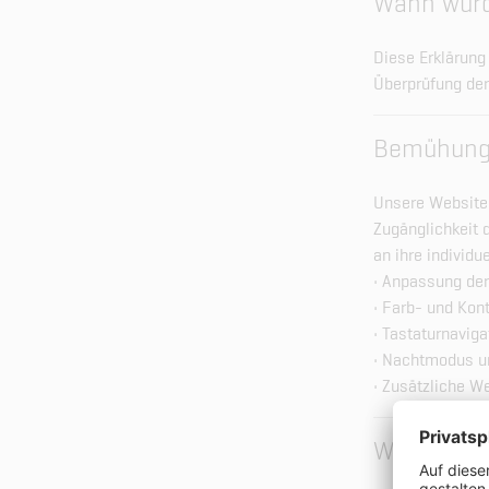
Wann wurde
Diese Erklärun
Überprüfung der 
Bemühungen
Unsere Website
Zugänglichkeit 
an ihre individ
• Anpassung der
• Farb- und Kon
• Tastaturnaviga
• Nachtmodus un
• Zusätzliche W
Welche Inh