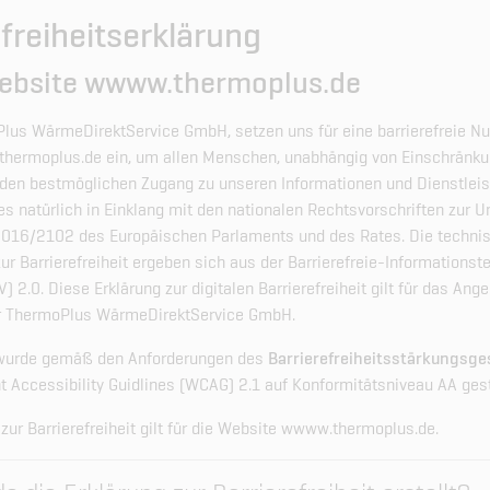
efreiheitserklärung
Website wwww.thermoplus.de
Plus WärmeDirektService GmbH, setzen uns für eine barrierefreie N
hermoplus.de ein, um allen Menschen, unabhängig von Einschränk
den bestmöglichen Zugang zu unseren Informationen und Dienstlei
es natürlich in Einklang mit den nationalen Rechtsvorschriften zur 
 2016/2102 des Europäischen Parlaments und des Rates. Die techni
r Barrierefreiheit ergeben sich aus der Barrierefreie-Informationst
) 2.0. Diese Erklärung zur digitalen Barrierefreiheit gilt für das Ang
er ThermoPlus WärmeDirektService GmbH.
wurde gemäß den Anforderungen des
Barrierefreiheitsstärkungsge
 Accessibility Guidlines (WCAG) 2.1 auf Konformitätsniveau AA gest
 zur Barrierefreiheit gilt für die Website wwww.thermoplus.de.